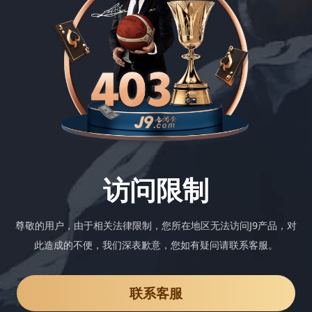
访问限制
尊敬的用户，由于相关法律限制，您所在地区无法访问J9产品，对
此造成的不便，我们深表歉意，您如有疑问请联系客服。
联系客服