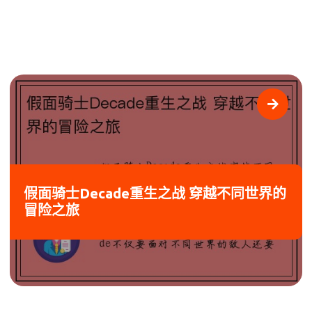
假面骑士Decade重生之战 穿越不同世界的
冒险之旅