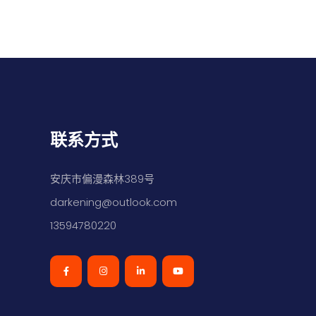
联系方式
安庆市偏漫森林389号
darkening@outlook.com
13594780220