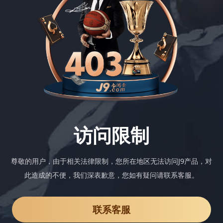
访问限制
尊敬的用户，由于相关法律限制，您所在地区无法访问J9产品，对
此造成的不便，我们深表歉意，您如有疑问请联系客服。
联系客服